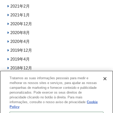
2021年2月
2021年1月
2020年12月
2020年8月
2020年4月
2019年12月
2019年4月
2018年12月
2017年12月
Tratamos as suas informações pessoais para medir e
melhorar os nossos sites e serviços, para ajudar as nossas
2017年8月
campanhas de marketing e fornecer conteúdo e publicidade
personalizados. Pode exercer os seus direitos de
2017年7月
privacidade clicando no botão à direita. Para mais
informações, consulte o nosso aviso de privacidade
Cookie
Policy